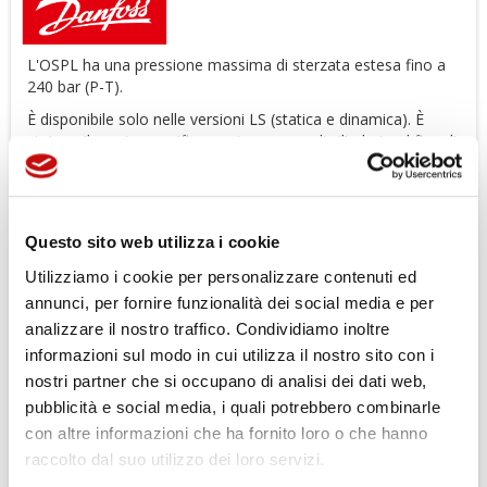
L'OSPL ha una pressione massima di sterzata estesa fino a
240 bar (P-T).
È disponibile solo nelle versioni LS (statica e dinamica). È
stato sviluppato specificamente per grandi cilindrate al fine di
ridurre al minimo le perdite di flusso, rendendolo
estremamente adatto per veicoli di grandi dimensioni.
Caratteristiche
Questo sito web utilizza i cookie
Copre grandi cilindrate
Pressione di sterzata più elevata
Utilizziamo i cookie per personalizzare contenuti ed
annunci, per fornire funzionalità dei social media e per
Basso livello di rumorosità
analizzare il nostro traffico. Condividiamo inoltre
Bassa caduta di pressione
informazioni sul modo in cui utilizza il nostro sito con i
Bassa coppia di sterzata
nostri partner che si occupano di analisi dei dati web,
Una o più funzioni valvola integrate
pubblicità e social media, i quali potrebbero combinarle
Buona controllabilità della sterzata
con altre informazioni che ha fornito loro o che hanno
Bassa coppia di sterzata: da 0,8 a 3,0 N
raccolto dal suo utilizzo dei loro servizi.
Alta pressione di ritorno possibile: fino a 40 bar