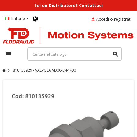
Sei un Distributore? Contattaci
Italiano
Accedi o registrati
person
view_headline
search
810135929 - VALVOLA VD06-EN-1-00
chevron_right