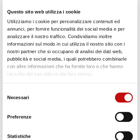
Questo sito web utilizza i cookie
Utilizziamo i cookie per personalizzare contenuti ed
Per completare il tuo acquisto
Registrati
annunci, per fornire funzionalità dei social media e per
analizzare il nostro traffico. Condividiamo inoltre
informazioni sul modo in cui utilizza il nostro sito con i
nostri partner che si occupano di analisi dei dati web,
pubblicità e social media, i quali potrebbero combinarle
con altre informazioni che ha fornito loro o che hanno
raccolto dal suo utilizzo dei loro servizi.
Gli ordini effettuati dal 04-08-2026
Selezione
al 23-08-2026 verranno evasi a
×
Necessari
Crea lista dei desideri
del
×
partire dal 24-08-2026
Accedi
consenso
Preferenze
×
Nome lista dei desideri
Devi avere effettuato l'accesso per salvare dei prodotti
Aggiungi alla lista dei desideri
nella tua lista dei desideri.
Statistiche
Crea nuova lista
add_circle_outline