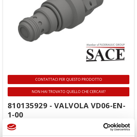
CONTATTACI PER QUESTO PRODOTTO
NON HAI TROVATO QUELLO CHE CERCAVI?
810135929 - VALVOLA VD06-EN-
1-00
Riferimento
810135929