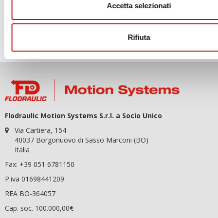
Accetta selezionati
OK
Puoi annullare l'iscrizione in ogni momenti. A questo scopo, cerca
Rifiuta
le info di contatto nelle note legali.
Flodraulic Motion Systems S.r.l. a Socio Unico
Via Cartiera, 154
40037 Borgonuovo di Sasso Marconi (BO)
Italia
Fax: +39 051 6781150
P.iva 01698441209
REA BO-364057
Cap. soc. 100.000,00€