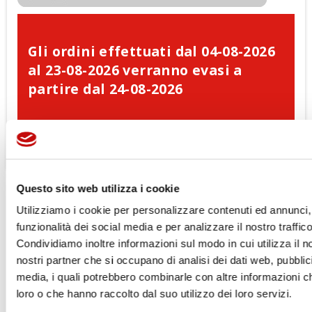
Gli ordini effettuati dal 04-08-2026
al 23-08-2026 verranno evasi a
partire dal 24-08-2026
Questo sito web utilizza i cookie
DESCRIZIONE
SCHEDA TECNICA
Utilizziamo i cookie per personalizzare contenuti ed annunci, 
DOCUMENTI ALLEGATI
funzionalità dei social media e per analizzare il nostro traffico
Condividiamo inoltre informazioni sul modo in cui utilizza il no
Pompa ad Ingranaggi
nostri partner che si occupano di analisi dei dati web, pubblic
Corpi in lega di alluminio e ghisa per alta pressione.
media, i quali potrebbero combinarle con altre informazioni ch
Connessioni per tubi, in linea con gli standard di mercato
loro o che hanno raccolto dal suo utilizzo dei loro servizi.
Ingranaggi cementati in acciaio speciale di alta qualità. Alto