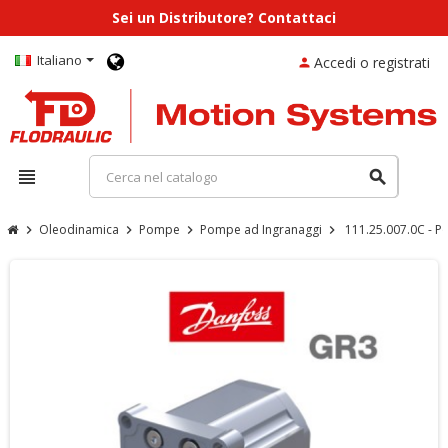
Sei un Distributore? Contattaci
Italiano
Accedi o registrati
person
view_headline
search
Oleodinamica
Pompe
Pompe ad Ingranaggi
111.25.007.0C -
chevron_right
chevron_right
chevron_right
chevron_right