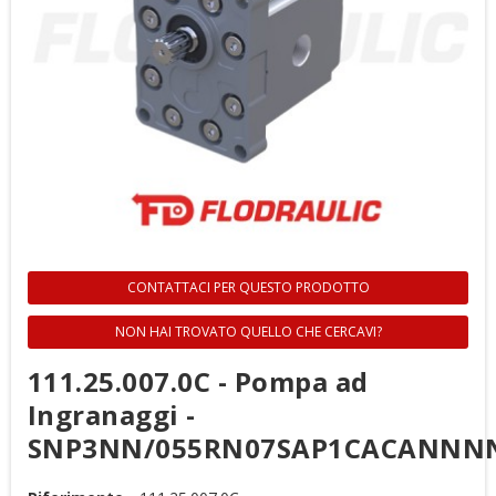
CONTATTACI PER QUESTO PRODOTTO
NON HAI TROVATO QUELLO CHE CERCAVI?
111.25.007.0C - Pompa ad
Ingranaggi -
SNP3NN/055RN07SAP1CACANN