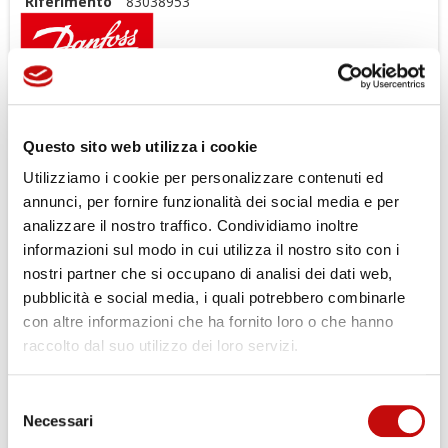
Riferimento
83038953
La serie 45 è una famiglia completa di pompe a pistoni assiali
a cilindrata variabile ad alte prestazioni. Ogni frame è
progettato per soddisfare i requisiti del mercato delle
Questo sito web utilizza i cookie
apparecchiature mobili.
Utilizziamo i cookie per personalizzare contenuti ed
Per completare il tuo acquisto
Registrati
annunci, per fornire funzionalità dei social media e per
analizzare il nostro traffico. Condividiamo inoltre
informazioni sul modo in cui utilizza il nostro sito con i
nostri partner che si occupano di analisi dei dati web,
pubblicità e social media, i quali potrebbero combinarle
con altre informazioni che ha fornito loro o che hanno
raccolto dal suo utilizzo dei loro servizi.
Gli ordini effettuati dal 04-08-2026
Selezione
×
al 23-08-2026 verranno evasi a
Necessari
Crea lista dei desideri
del
×
Accedi
partire dal 24-08-2026