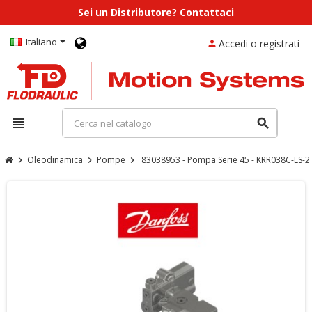
Sei un Distributore? Contattaci
Italiano
Accedi o registrati
person
view_headline
search
Oleodinamica
Pompe
83038953 - Pompa Serie 45 - KRR038C-LS
chevron_right
chevron_right
chevron_right