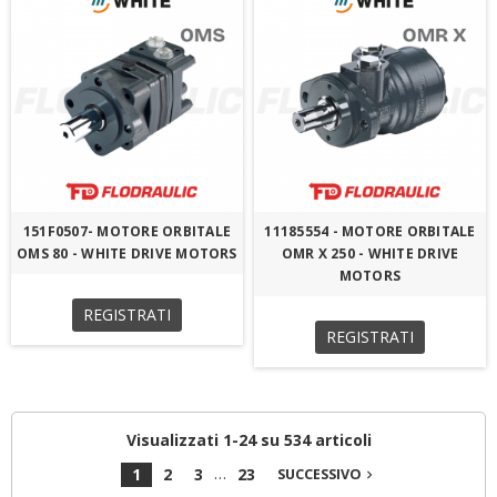
151F0507- MOTORE ORBITALE
11185554 - MOTORE ORBITALE
OMS 80 - WHITE DRIVE MOTORS
OMR X 250 - WHITE DRIVE
MOTORS
REGISTRATI
REGISTRATI
Visualizzati 1-24 su 534 articoli
…
1
2
3
23
SUCCESSIVO
navigate_next