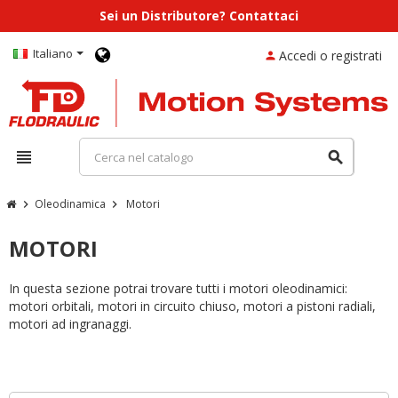
Sei un Distributore? Contattaci
Italiano
Accedi o registrati
person
view_headline
search
Oleodinamica
Motori
chevron_right
chevron_right
MOTORI
In questa sezione potrai trovare tutti i motori oleodinamici:
motori orbitali, motori in circuito chiuso, motori a pistoni radiali,
motori ad ingranaggi.