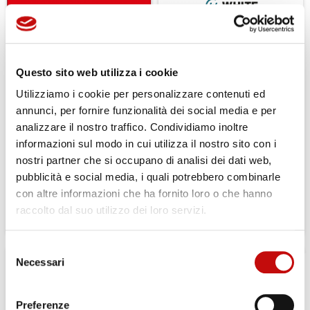
Questo sito web utilizza i cookie
Utilizziamo i cookie per personalizzare contenuti ed
annunci, per fornire funzionalità dei social media e per
analizzare il nostro traffico. Condividiamo inoltre
informazioni sul modo in cui utilizza il nostro sito con i
151F0103 - KIT GUARNIZIONI
151G2002 - MOTORE ORBITALE
nostri partner che si occupano di analisi dei dati web,
PER OMSS - WHITE DRIVE
OML 12,5 - WHITE DRIVE
pubblicità e social media, i quali potrebbero combinarle
MOTORS
MOTORS
con altre informazioni che ha fornito loro o che hanno
raccolto dal suo utilizzo dei loro servizi.
REGISTRATI
REGISTRATI
Selezione
×
Necessari
((title))
FILTRO
del
×
×
Accedi
((modalTitle))
consenso
×
Aggiungi alla lista dei desideri
Preferenze
((label))