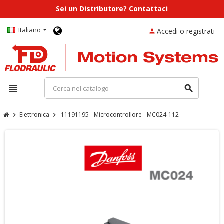
Sei un Distributore? Contattaci
Italiano
Accedi o registrati
person
view_headline
search
Elettronica
11191195 - Microcontrollore - MC024-112
chevron_right
chevron_right