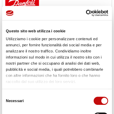
Microcontrollore - MC024-112
L'MC024-112 utilizza un’application key che permette di
sfruttare le funzionalità dei pacchetti software sviluppati da
Questo sito web utilizza i cookie
Danfoss.
Utilizziamo i cookie per personalizzare contenuti ed
Scarica il
D
ata Sheet
per ulteriori informazioni tecniche, lo
annunci, per fornire funzionalità dei social media e per
trovi nella scheda prodotto.
analizzare il nostro traffico. Condividiamo inoltre
Per completare il tuo acquisto
Registrati
informazioni sul modo in cui utilizza il nostro sito con i
nostri partner che si occupano di analisi dei dati web,
pubblicità e social media, i quali potrebbero combinarle
con altre informazioni che ha fornito loro o che hanno
raccolto dal suo utilizzo dei loro servizi.
Selezione
×
Necessari
Crea lista dei desideri
del
×
Accedi
Gli ordini effettuati dal 04-08-2026
consenso