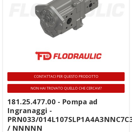
CONTATTACI PER QUESTO PRODOTTO
NON HAI TROVATO QUELLO CHE CERCAVI?
181.25.477.00 - Pompa ad
Ingranaggi -
PRN033/014L107SLP1A4A3NNC7
/ NNNNN