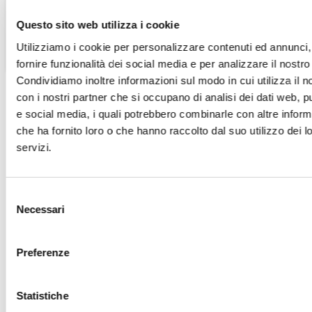
Questo sito web utilizza i cookie
Utilizziamo i cookie per personalizzare contenuti ed annunci,
fornire funzionalità dei social media e per analizzare il nostro 
Condividiamo inoltre informazioni sul modo in cui utilizza il no
con i nostri partner che si occupano di analisi dei dati web, pu
DESCRIZIONE
SCHEDA TECNICA
e social media, i quali potrebbero combinarle con altre inform
che ha fornito loro o che hanno raccolto dal suo utilizzo dei l
Pompe ad Ingranaggi
servizi.
Corpi in lega di alluminio e ghisa per alta pressione.
Connessioni per tubi, in linea con gli standard di mercato
Ingranaggi cementati in acciaio speciale di alta qualità. Alto
Selezione
livello di finitura delle superfici
Necessari
del
Supporti con bussole autolubrificanti a base di PTFE per
Crea lista dei desideri
consenso
Accedi
alte prestazioni e lunga durate
Flangia frontale in 6 differenti versioni, in linea con tutti gli
Preferenze
Nome lista dei desideri
standard di mercato
Devi avere effettuato l'accesso per salvare dei prodotti nella tua
Aggiungi alla lista dei desideri
dei desideri.
Guarnizioni di nuovo disegno progettate per alta pressione
Statistiche
e sicurezza contro le perdite
Crea nuova lista
add_circle_outline