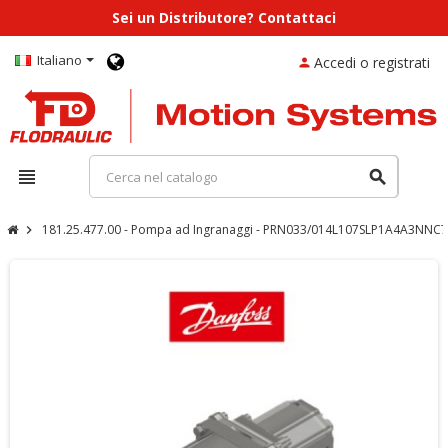
Sei un Distributore? Contattaci
Italiano
Accedi o registrati
person
view_headline
search
181.25.477.00 - Pompa ad Ingranaggi - PRN033/014L107SLP1A4A3N
chevron_right