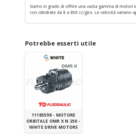
Siamo in grado di offrire una vasta gamma di motori id
con cilindrate da 8 a 800 cc/giro. Le velocità variano 
Cr
A
No
Dev
A
des
Potrebbe esserti utile
add_circle_outline
11185598 - MOTORE
ORBITALE OMR X N 250 -
WHITE DRIVE MOTORS