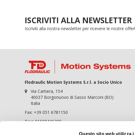
ISCRIVITI ALLA NEWSLETTER
Iscriviti alla nostra newsletter per ricevere le nostre off
Flodraulic Motion Systems S.r.l. a Socio Unico
Via Cartiera, 154
40037 Borgonuovo di Sasso Marconi (BO)
Italia
Fax: +39 051 6781150
P.iva 01698441209
REA BO-364057
Questo sito web utilizza i