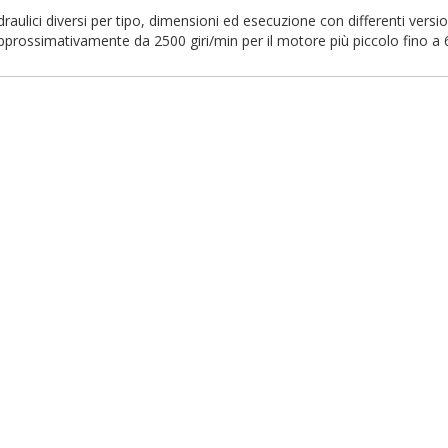
raulici diversi per tipo, dimensioni ed esecuzione con differenti ver
approssimativamente da 2500 giri/min per il motore più piccolo fino a 
ea lista dei desideri
ccedi
me lista dei desideri
i avere effettuato l'accesso per salvare dei prodotti nella tua lista dei
ggiungi alla lista dei desideri
ideri.
Crea nuova lista
Annulla
Accedi
Annulla
Crea lista dei desideri