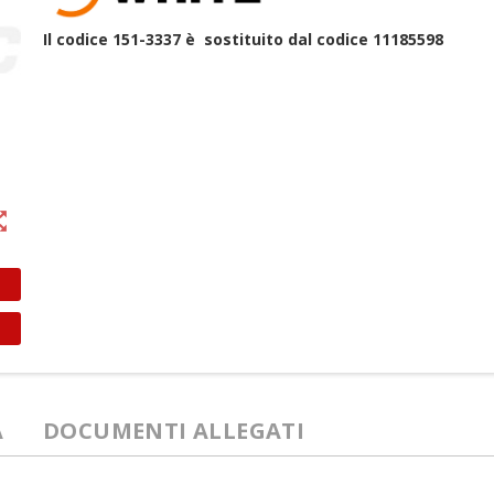
Il codice 151-3337 è sostituito dal codice
11185598
t_map
A
DOCUMENTI ALLEGATI