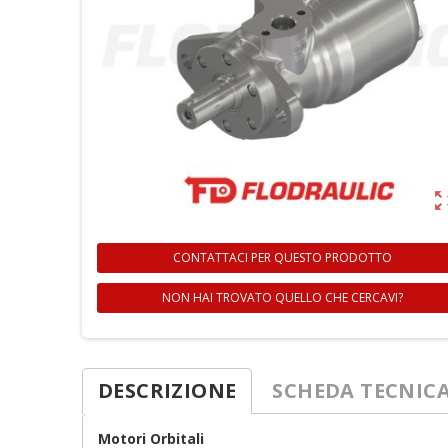
zoom_ou
CONTATTACI PER QUESTO PRODOTTO
NON HAI TROVATO QUELLO CHE CERCAVI?
DESCRIZIONE
SCHEDA TECNIC
Motori Orbitali