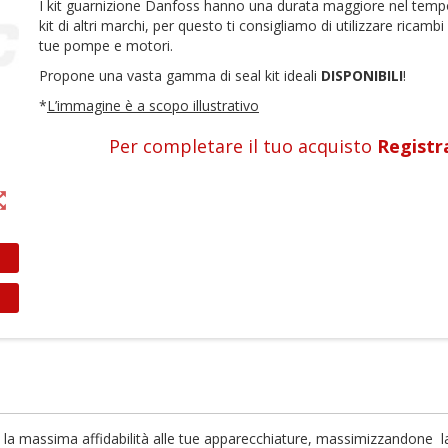
I kit guarnizione Danfoss hanno una durata maggiore nel tempo
kit di altri marchi, per questo ti consigliamo di utilizzare ricambi 
tue pompe e motori.
Propone una vasta gamma di seal kit ideali
DISPONIBILI
!
*
L’immagine è a scopo illustrativo
Per completare il tuo acquisto
Registr
t_map
ea lista dei desideri
ccedi
e la massima affidabilità alle tue apparecchiature, massimizzandone la 