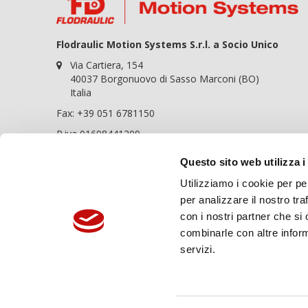
Flodraulic Motion Systems S.r.l. a Socio Unico
Via Cartiera, 154
40037 Borgonuovo di Sasso Marconi (BO)
Italia
Fax: +39 051 6781150
P.iva 01698441209
REA BO-364057
Questo sito web utilizza i
Cap. soc. 100.000,00€
Utilizziamo i cookie per pe
Chiama ora:
+39 051 6781120
per analizzare il nostro tra
Flodraulic Motion Systems è una società
con i nostri partner che si
soggetta ad attività di Direzione e
combinarle con altre inform
Coordinamento da parte di Flodraulic Europe
servizi.
Spedizioni sicure: