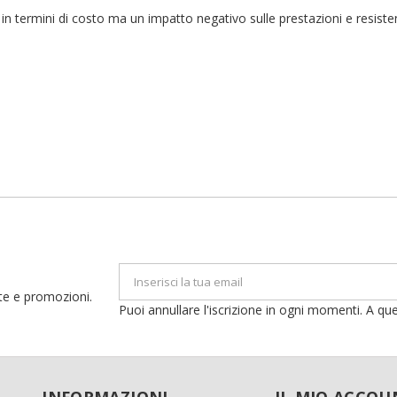
me lista dei desideri
i avere effettuato l'accesso per salvare dei prodotti nella tua lista dei
ggiungi alla lista dei desideri
o in termini di costo ma un impatto negativo sulle prestazioni e resist
ideri.
Crea nuova lista
Annulla
Accedi
Annulla
Crea lista dei desideri
erte e promozioni.
Puoi annullare l'iscrizione in ogni momenti. A que