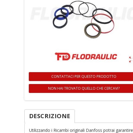
zoom_ou
CONTATTACI PER QUESTO PRODOTTO
NON HAI TROVATO QUELLO CHE CERCAVI?
DESCRIZIONE
Cr
A
Utilizzando i Ricambi originali Danfoss potrai garantir