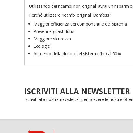
No
Dev
A
Utilizzando dei ricambi non originali avrai un risparmi
des
Perché utilizzare ricambi originali Danfoss?
add_circle_outline
Maggior efficienza dei componenti e del sistema
Prevenire guasti futuri
Maggiore sicurezza
Ecologici
Aumento della durata del sistema fino al 50%
ISCRIVITI ALLA NEWSLETTER
Iscriviti alla nostra newsletter per ricevere le nostre off