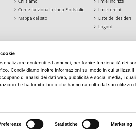
Chi siamo
I miei indirizzi
Come funziona lo shop Flodraulic
I miei ordini
Mappa del sito
Liste dei desideri
Logout
 cookie
rsonalizzare contenuti ed annunci, per fornire funzionalità dei so
ffico. Condividiamo inoltre informazioni sul modo in cui utilizza il 
 occupano di analisi dei dati web, pubblicità e social media, i qual
azioni che ha fornito loro o che hanno raccolto dal suo utilizzo d
Preferenze
Statistiche
Marketing
Powered by Aproweb Srl