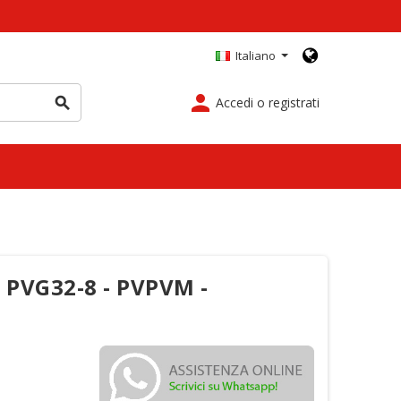
Italiano
person
Accedi o registrati
search
 PVG32-8 - PVPVM -