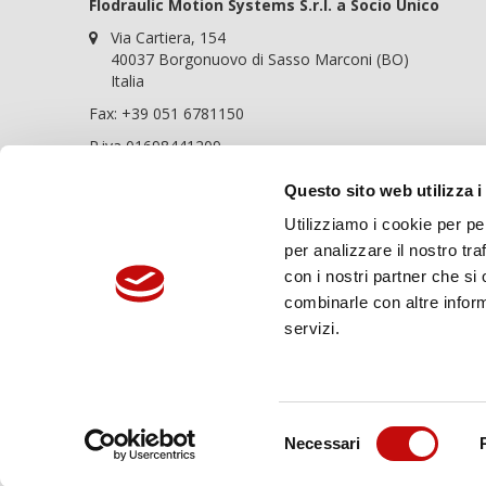
Flodraulic Motion Systems S.r.l. a Socio Unico
Via Cartiera, 154
40037 Borgonuovo di Sasso Marconi (BO)
Italia
Fax: +39 051 6781150
P.iva 01698441209
REA BO-364057
Questo sito web utilizza i
Cap. soc. 100.000,00€
Utilizziamo i cookie per pe
Chiama ora:
+39 051 6781120
per analizzare il nostro tra
Flodraulic Motion Systems è una società
con i nostri partner che si
soggetta ad attività di Direzione e
combinarle con altre inform
Coordinamento da parte di Flodraulic Europe
servizi.
Spedizioni sicure:
Selezione
Necessari
del
consenso