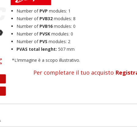
Number of
PVP
modules: 1
Number of
PVB32
modules: 8
Number of
PVB16
modules: 0
Number of
PVSK
modules: 0
Number of
PVS
modules: 2
PVAS total lenght:
507 mm
*
L’immagine è a scopo illustrativo.
t_map
Per completare il tuo acquisto
Registr
ea lista dei desideri
ccedi
A
me lista dei desideri
i avere effettuato l'accesso per salvare dei prodotti nella tua lista dei
ggiungi alla lista dei desideri