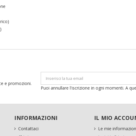
ideri.
ione
Crea nuova lista
Annulla
Accedi
rico)
Annulla
Crea lista dei desideri
)
erte e promozioni.
Puoi annullare l'iscrizione in ogni momenti. A que
INFORMAZIONI
IL MIO ACCOU
Contattaci
Le mie informazion