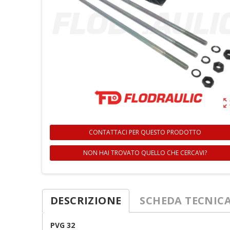
zoom_ou
CONTATTACI PER QUESTO PRODOTTO
NON HAI TROVATO QUELLO CHE CERCAVI?
Cr
A
DESCRIZIONE
SCHEDA TECNIC
No
Dev
A
PVG 32