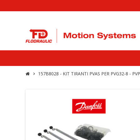
157B8028 - KIT TIRANTI PVAS PER PVG32-8 - P
chevron_right