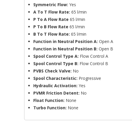
Symmetric Flow:
Yes
Cr
A To T Flow Rate:
65 l/min
A
P To A Flow Rate
65 l/min
P To B Flow Rate
65 l/min
No
Dev
A
B To T Flow Rate:
65 l/min
des
Function in Neutral Position A:
Open A
add_circle_outline
Function in Neutral Position B:
Open B
Spool Control Type A:
Flow Control A
Spool Control Type B:
Flow Control B
PVBS Check Valve:
No
Spool Characteristic:
Progressive
Hydraulic Activation:
Yes
PVMR Friction Detent:
No
Float Function:
None
Turbo Function:
None