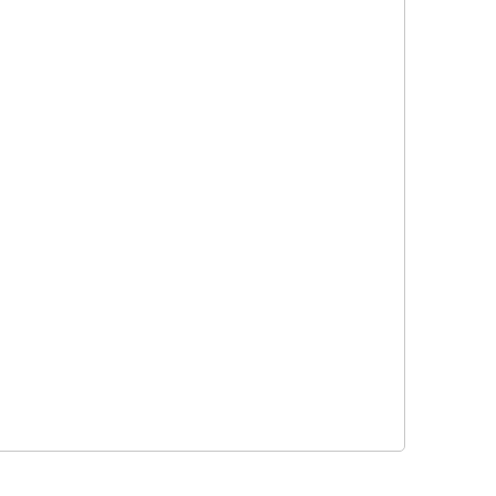
×
×
×