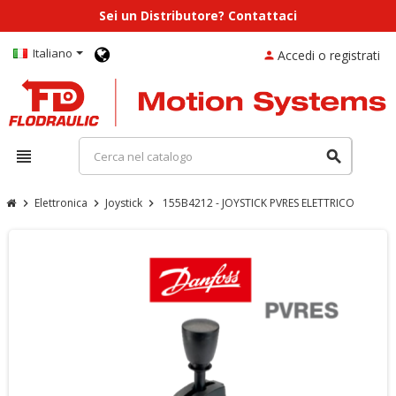
Sei un Distributore? Contattaci
Italiano
Accedi o registrati
person
view_headline
search
Elettronica
Joystick
155B4212 - JOYSTICK PVRES ELETTRICO
chevron_right
chevron_right
chevron_right