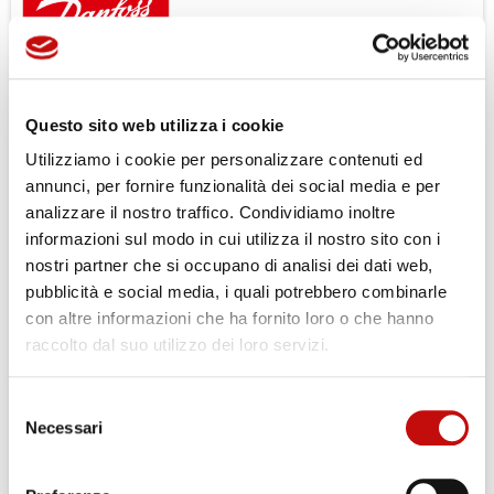
I Joystick della serie PVRES sono caratterizzati da:
controllo con la punta delle dita
Questo sito web utilizza i cookie
piccole dimensioni
basso peso
Utilizziamo i cookie per personalizzare contenuti ed
regolazione del flusso integrata
annunci, per fornire funzionalità dei social media e per
accessori come arresto di emergenza e lampade
analizzare il nostro traffico. Condividiamo inoltre
informazioni sul modo in cui utilizza il nostro sito con i
Per ulteriori informazioni scarica il DataSheet
nostri partner che si occupano di analisi dei dati web,
presente nella scheda prodotto.
pubblicità e social media, i quali potrebbero combinarle
Per completare il tuo acquisto
Registrati
con altre informazioni che ha fornito loro o che hanno
raccolto dal suo utilizzo dei loro servizi.
Selezione
×
Necessari
Crea lista dei desideri
del
×
Accedi
consenso