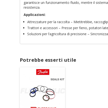
garantisce un funzionamento fluido, mentre il sistema d
resistenza.
Applicazioni:
Attrezzature per la raccolta – Mietitrebbie, raccogli
Trattori e accessori – Presse per fieno, potatori la
Cr
A
Soluzioni per l’agricoltura di precisione – Sincroniz
No
Dev
A
des
Potrebbe esserti utile
add_circle_outline