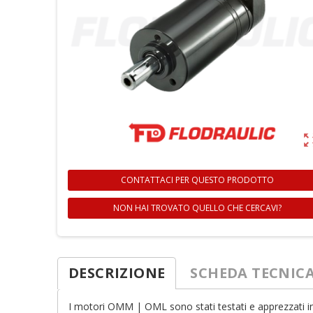
zoom_ou
CONTATTACI PER QUESTO PRODOTTO
NON HAI TROVATO QUELLO CHE CERCAVI?
DESCRIZIONE
SCHEDA TECNIC
I motori OMM | OML sono stati testati e apprezzati in c