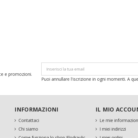
erte e promozioni.
Puoi annullare l'iscrizione in ogni momenti. A que
INFORMAZIONI
IL MIO ACCOU
Contattaci
Le mie informazion
Chi siamo
I miei indirizzi
Come funziona lo shop Flodraulic
I miei ordini