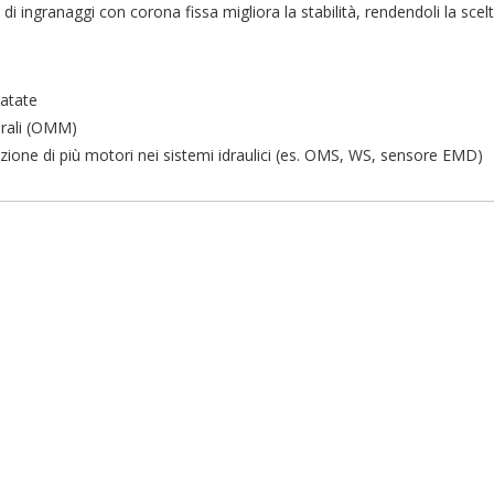
i ingranaggi con corona fissa migliora la stabilità, rendendoli la scel
patate
terali (OMM)
ea lista dei desideri
ccedi
zazione di più motori nei sistemi idraulici (es. OMS, WS, sensore EMD)
me lista dei desideri
i avere effettuato l'accesso per salvare dei prodotti nella tua lista dei
ggiungi alla lista dei desideri
ideri.
Crea nuova lista
Annulla
Accedi
Annulla
Crea lista dei desideri