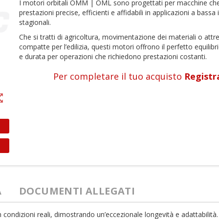
I motori orbitali OMM | OML sono progettati per macchine ch
prestazioni precise, efficienti e affidabili in applicazioni a bassa 
stagionali.
Che si tratti di agricoltura, movimentazione dei materiali o attr
compatte per l’edilizia, questi motori offrono il perfetto equilib
e durata per operazioni che richiedono prestazioni costanti.
Per completare il tuo acquisto
Registr
t_map
A
DOCUMENTI ALLEGATI
ondizioni reali, dimostrando un’eccezionale longevità e adattabilità. L