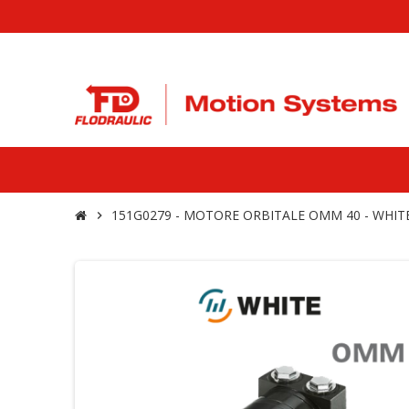
151G0279 - MOTORE ORBITALE OMM 40 - WHIT
chevron_right