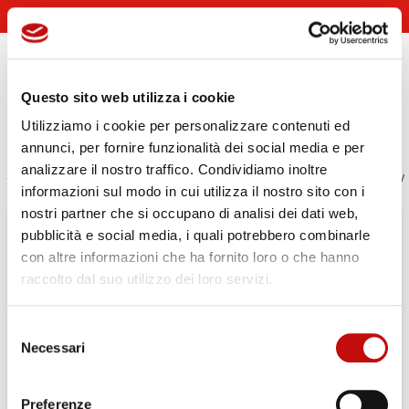
Sei un Distributore? Contattaci
Italiano
Accedi o registrati
person
Questo sito web utilizza i cookie
Utilizziamo i cookie per personalizzare contenuti ed
view_headline
search
annunci, per fornire funzionalità dei social media e per
analizzare il nostro traffico. Condividiamo inoltre
Oleodinamica
151F0658 - MOTORE ORBITALE OMS 315 - WHITE DRI
chevron_right
chevron_right
informazioni sul modo in cui utilizza il nostro sito con i
nostri partner che si occupano di analisi dei dati web,
pubblicità e social media, i quali potrebbero combinarle
con altre informazioni che ha fornito loro o che hanno
raccolto dal suo utilizzo dei loro servizi.
Selezione
×
Necessari
((title))
del
×
Accedi
consenso
×
Aggiungi alla lista dei desideri
Preferenze
((label))