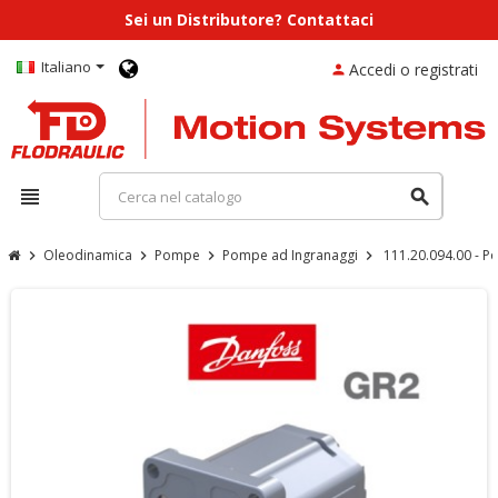
Sei un Distributore? Contattaci
Italiano
Accedi o registrati
person
view_headline
search
Oleodinamica
Pompe
Pompe ad Ingranaggi
111.20.094.00 -
chevron_right
chevron_right
chevron_right
chevron_right