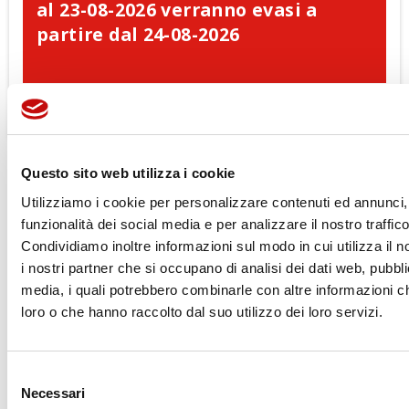
al 23-08-2026 verranno evasi a
partire dal 24-08-2026
Questo sito web utilizza i cookie
DESCRIZIONE
SCHEDA TECNICA
Utilizziamo i cookie per personalizzare contenuti ed annunci, 
DOCUMENTI ALLEGATI
funzionalità dei social media e per analizzare il nostro traffico
Condividiamo inoltre informazioni sul modo in cui utilizza il n
Pompa ad Ingranaggi
i nostri partner che si occupano di analisi dei dati web, pubbli
Corpi in lega di alluminio e ghisa per alta pressione.
media, i quali potrebbero combinarle con altre informazioni ch
Connessioni per tubi, in linea con gli standard di mercato
loro o che hanno raccolto dal suo utilizzo dei loro servizi.
Ingranaggi cementati in acciaio speciale di alta qualità. Alto
livello di finitura delle superfici
Supporti con bussole autolubrificanti a base di PTFE per
Selezione
alte prestazioni e lunga durate
Necessari
del
Flangia frontale in 6 differenti versioni, in linea con tutti gli