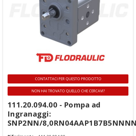
CONTATTACI PER QUESTO PRODOTTO
NON HAI TROVATO QUELLO CHE CERCAVI?
111.20.094.00 - Pompa ad
Ingranaggi:
SNP2NN/8,0RN04AAP1B7B5NNN