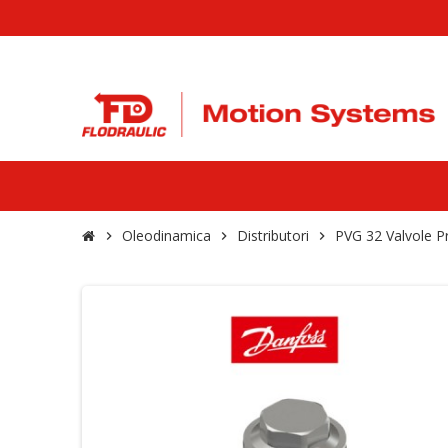
Oleodinamica
Distributori
PVG 32 Valvole P
chevron_right
chevron_right
chevron_right