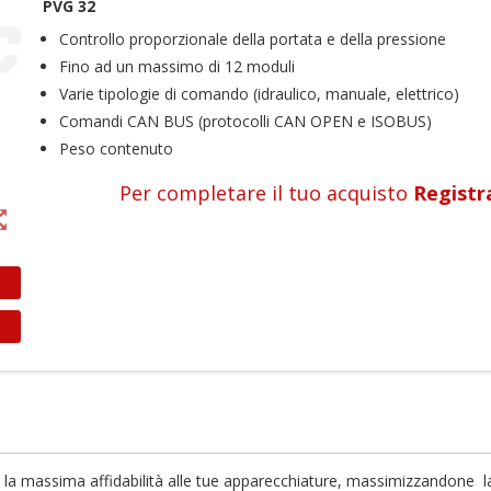
PVG 32
Controllo proporzionale della portata e della pressione
Fino ad un massimo di 12 moduli
Varie tipologie di comando (idraulico, manuale, elettrico)
Comandi CAN BUS (protocolli CAN OPEN e ISOBUS)
Peso contenuto
Per completare il tuo acquisto
Registr
t_map
ea lista dei desideri
ccedi
e la massima affidabilità alle tue apparecchiature, massimizzandone la 