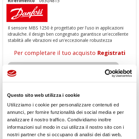
Riferimento
063G4815
Il sensore MBS 1250 è progettato per l'uso in applicazioni
idrauliche. il design ben congegnato garantisce un'eccellente
stabilità alle vibrazioni ed un'eccezionale robustezza
Per completare il tuo acquisto
Registrati
Questo sito web utilizza i cookie
Utilizziamo i cookie per personalizzare contenuti ed
annunci, per fornire funzionalità dei social media e per
Gli ordini effettuati dal 04-08-2026
analizzare il nostro traffico. Condividiamo inoltre
al 23-08-2026 verranno evasi a
informazioni sul modo in cui utilizza il nostro sito con i
partire dal 24-08-2026
nostri partner che si occupano di analisi dei dati web,