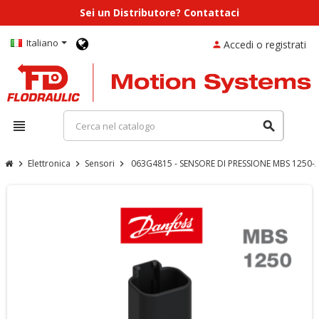
Sei un Distributore? Contattaci
Italiano
Accedi o registrati
person
view_headline
search
Elettronica
Sensori
063G4815 - SENSORE DI PRESSIONE MBS 1250-
chevron_right
chevron_right
chevron_right