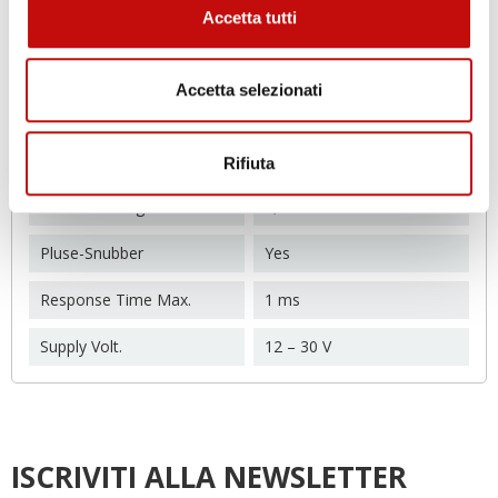
Accetta tutti
Output Sign.
Volt
Output Sign. Type
0 – 10 V
Accetta selezionati
Overload Press. Max.
30 bar
Pressure Conn. Type
G - 1/4 Male
Rifiuta
Pressure Range
0,00 – 10 bar
Pluse-Snubber
Yes
Response Time Max.
1 ms
Supply Volt.
12 – 30 V
ISCRIVITI ALLA NEWSLETTER