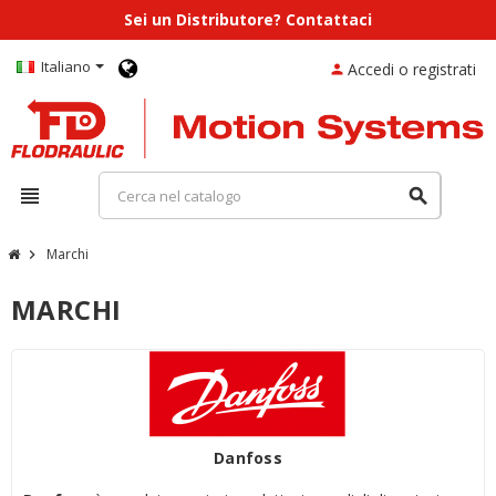
Sei un Distributore? Contattaci
Italiano
Accedi o registrati
person
view_headline
search
Marchi
chevron_right
MARCHI
Danfoss