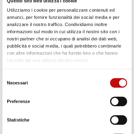
Questo sito web utilizza i cookie
Utilizziamo i cookie per personalizzare contenuti ed
annunci, per fornire funzionalità dei social media e per
analizzare il nostro traffico. Condividiamo inoltre
Impro Fluidtek
informazioni sul modo in cui utilizza il nostro sito con i
22 prodotti
Visualizza prodotti
trending_flat
nostri partner che si occupano di analisi dei dati web,
pubblicità e social media, i quali potrebbero combinarle
con altre informazioni che ha fornito loro o che hanno
raccolto dal suo utilizzo dei loro servizi.
Selezione
White Drive Motors & Steering
Necessari
del
White sviluppa prodotti idraulici innovativi, durevoli, ad alte
consenso
prestazioni ed efficienti per applicazioni oleodinamiche di
Preferenze
molteplici settori.
Tra i principali prodotti troviamo Motori Orbitali ed Unità di
Sterzo Idrauliche ed Elettroidrauliche.
Statistiche
Scopri i prodotti disponibili sul nostro e-commerce!