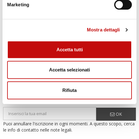
251 prodotti
Visualizza prodotti
trending_flat
Marketing
HOME
Mostra dettagli
Oleodinamica
Accetta tutti
Elettronica
Accetta selezionati
ISCRIVITI ALLA NEWSLETTER
Rifiuta
Iscriviti alla nostra newsletter per ricevere le nostre offerte e
promozioni.
OK
Puoi annullare l'iscrizione in ogni momenti. A questo scopo, cerca
le info di contatto nelle note legali.