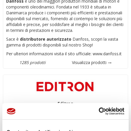
Danfoss
è uno dei maggiori produttori mondiali di motori e
componenti oleodinamici. Fondata nel 1933 è situata in
Danimarca produce i componenti più efficienti e prestazionali
disponibili sul mercato, fornendo al contempo le soluzioni più
affidabili e precise, per soddisfare al meglio i bisogni dei clienti
in termini di prestazioni e sicurezza.
Sace è
distributore autorizzato
Danfoss, scopri la vasta
gamma di prodotti disponibili sul nostro Shop!
Per ulteriori informazioni visita il sito ufficiale:
www.danfoss.it
1285 prodotti
Visualizza prodotti
trending_flat
Editron
0 prodotto
Visualizza prodotti
trending_flat