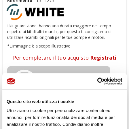
Riferimento
151-1275
I kit guarnizione hanno una durata maggiore nel tempo
rispetto ai kit di altri marchi, per questo ti consigliamo di
utilizzare ricambi originali per le tue pompe e motori.
*
L’immagine è a scopo illustrativo
Per completare il tuo acquisto
Registrati
Questo sito web utilizza i cookie
Utilizziamo i cookie per personalizzare contenuti ed
Gli ordini effettuati dal 04-08-2026
annunci, per fornire funzionalità dei social media e per
al 23-08-2026 verranno evasi a
analizzare il nostro traffico. Condividiamo inoltre