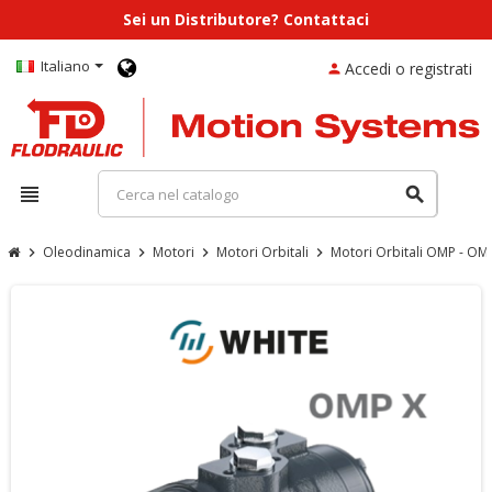
Sei un Distributore? Contattaci
Italiano
Accedi o registrati
person
view_headline
search
Oleodinamica
Motori
Motori Orbitali
Motori Orbitali OMP - OM
chevron_right
chevron_right
chevron_right
chevron_right