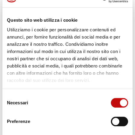
Gli ordini effettuati dal 04-08-2026
al 23-08-2026 verranno evasi a
Questo sito web utilizza i cookie
partire dal 24-08-2026
Utilizziamo i cookie per personalizzare contenuti ed
annunci, per fornire funzionalità dei social media e per
analizzare il nostro traffico. Condividiamo inoltre
informazioni sul modo in cui utilizza il nostro sito con i
nostri partner che si occupano di analisi dei dati web,
pubblicità e social media, i quali potrebbero combinarle
con altre informazioni che ha fornito loro o che hanno
DESCRIZIONE
SCHEDA TECNICA
raccolto dal suo utilizzo dei loro servizi.
Orbital X è progettato per chi cerca durabilità, efficienza e
prestazioni al massimo livello.
Selezione
×
Necessari
Crea lista dei desideri
del
×
Cilindrata:
25 – 400 cm³
Accedi
Pressione massima continua:
160 bar (OMP) / 200 bar
consenso
(OMR)
Preferenze
×
Nome lista dei desideri
Coppia massima continua:
400 Nm
Devi avere effettuato l'accesso per salvare dei prodotti
Aggiungi alla lista dei desideri
Opzioni di attacco idraulico:
Attacco laterale, attacco
nella tua lista dei desideri.
posteriore