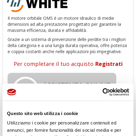
Il motore orbitale OMS è un motore idraulico di medie
dimensioni ad alta prestazione progettato per garantire la
massima efficienza, durata e affidabilità.
Grazie a un sistema di prevenzione delle perdite tra i migliori
della categoria e a una lunga durata operativa, offre potenza
e coppia costanti anche nelle applicazioni più impegnative.
Per completare il tuo acquisto
Registrati
Questo sito web utilizza i cookie
Utilizziamo i cookie per personalizzare contenuti ed
Gli ordini effettuati dal 04-08-2026
annunci, per fornire funzionalità dei social media e per
al 23-08-2026 verranno evasi a