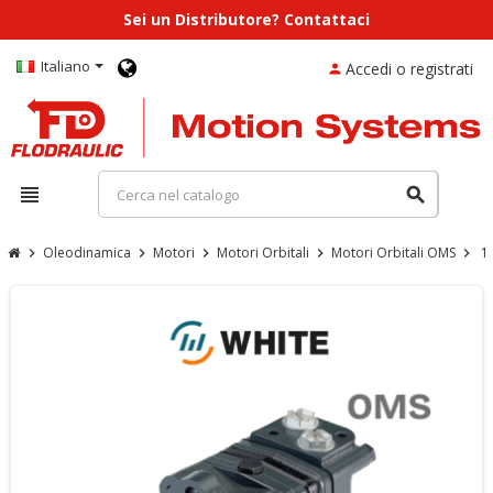
Sei un Distributore? Contattaci
Italiano
Accedi o registrati
person
view_headline
search
Oleodinamica
Motori
Motori Orbitali
Motori Orbitali OMS
1
chevron_right
chevron_right
chevron_right
chevron_right
chevron_right