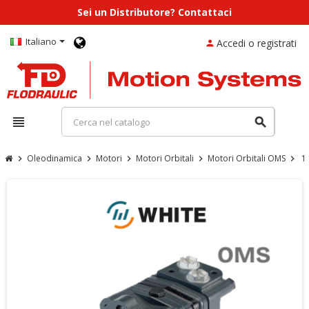
Sei un Distributore? Contattaci
Italiano
Accedi o registrati
person
view_headline
search
Oleodinamica
Motori
Motori Orbitali
Motori Orbitali OMS
1
chevron_right
chevron_right
chevron_right
chevron_right
chevron_right