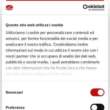
al 23-08-2026 verranno evasi a
partire dal 24-08-2026
Questo sito web utilizza i cookie
Utilizziamo i cookie per personalizzare contenuti ed
annunci, per fornire funzionalità dei social media e per
analizzare il nostro traffico. Condividiamo inoltre
SCHEDA TECNICA
DOCUMENTI ALLEGATI
informazioni sul modo in cui utilizza il nostro sito con i
nostri partner che si occupano di analisi dei dati web,
pubblicità e social media, i quali potrebbero combinarle
Mounting Flange
Standard
con altre informazioni che ha fornito loro o che hanno
Shaft Style
Cylindrical
raccolto dal suo utilizzo dei loro servizi.
Shaft Size
32 mm; M8 x 1,25 tap
Selezione
×
Necessari
Crea lista dei desideri
Shaft Key
A10 x 8 x45 mm
del
×
Accedi
(DIN6885)
consenso
Preferenze
×
Nome lista dei desideri
Port Style
Side port